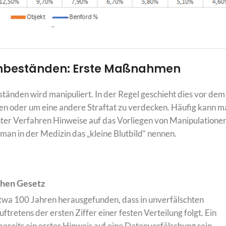
enbeständen: Erste Maßnahmen
änden wird manipuliert. In der Regel geschieht dies vor dem
sen oder um eine andere Straftat zu verdecken. Häufig kann 
enter Verfahren Hinweise auf das Vorliegen von Manipulatione
an in der Medizin das „kleine Blutbild“ nennen.
hen Gesetz
etwa 100 Jahren herausgefunden, dass in unverfälschten
tretens der ersten Ziffer einer festen Verteilung folgt. Ein
ereits ein erster Hinweis auf eine Datenverfälschung sein.